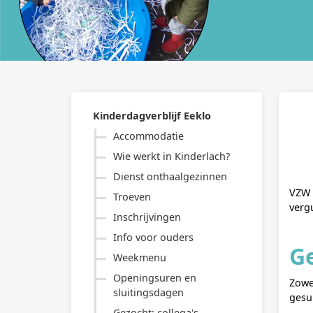
Kinderdagverblijf Eeklo
Accommodatie
Wie werkt in Kinderlach?
Dienst onthaalgezinnen
VZW 
Troeven
verg
Inschrijvingen
Info voor ouders
G
Weekmenu
Openingsuren en
Zowe
sluitingsdagen
gesu
Gezocht: collega's