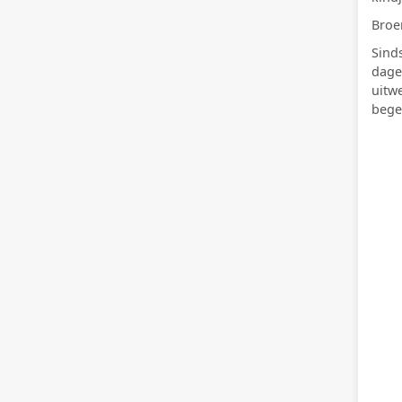
Broe
Sind
dage
uitw
bege