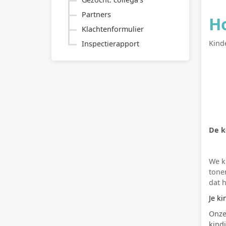
Partners
H
Klachtenformulier
Kind
Inspectierapport
De k
We k
tone
dat h
Je ki
Onze
kindj